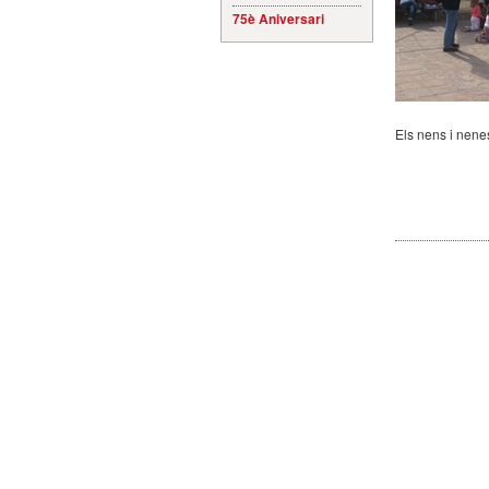
75è Aniversari
Els nens i nene