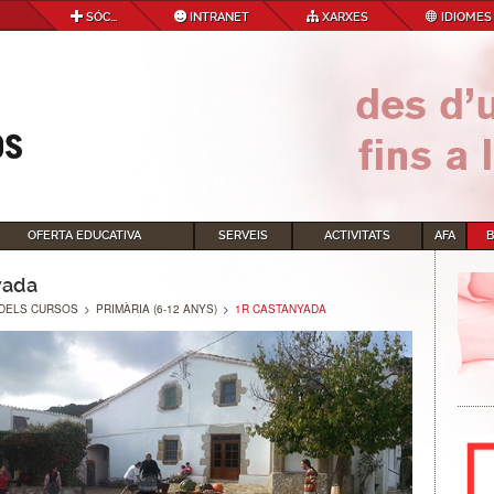
SÓC...
INTRANET
XARXES
IDIOMES
OFERTA EDUCATIVA
SERVEIS
ACTIVITATS
AFA
yada
DELS CURSOS
>
PRIMÀRIA (6-12 ANYS)
>
1R CASTANYADA