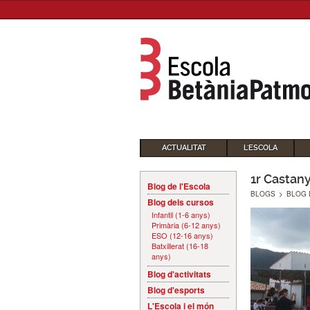
ACTUALITAT
L'ESCOLA
1r Castan
Blog de l'Escola
BLOGS
>
BLOG 
Blog dels cursos
Infantil (1-6 anys)
Primària (6-12 anys)
ESO (12-16 anys)
Batxillerat (16-18
anys)
Blog d'activitats
Blog d'esports
L'Escola i el món