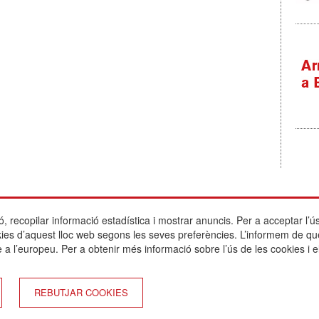
ó, recopilar informació estadística i mostrar anuncis. Per a acceptar l’ús
Actualitat
Escola Betània-Patmos
Avís legal
okies d’aquest lloc web segons les seves preferències. L’informem de qu
L'escola
C. Montevideo, 13
Política de cook
 a l’europeu. Per a obtenir més informació sobre l’ús de les cookies i e
Oferta educativa
08034 Barcelona
Política de privac
Serveis
Enllaços d'interè
Activitats
T. 932 521 900
Registre
Blogs
info@betania-patmos.org
Canal de denúnc
REBUTJAR COOKIES
Contacte