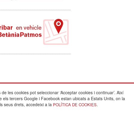
 de les cookies pot seleccionar ‘Acceptar cookies i continuar’. Així
Crèdits:
e els tercers Google i Facebook estan ubicats a Estats Units, on la
ies
ls seus drets, accedeixi a la
.
POLÍTICA DE COOKIES
itat
Arquitectura i disseny:
s
www.pixtin.es
ies
Programació:
www.gna.es