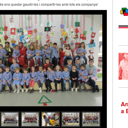
més ens quedar gaudir-les i compartir-les amb tots els companys!