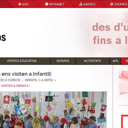
SÓC...
INTRANET
XARXES
IDIOMES
OFERTA EDUCATIVA
SERVEIS
ACTIVITATS
AFA
 ens visiten a Infantil!
DELS CURSOS
>
INFANTIL (1-6 ANYS)
>
VISITEN A INFANTIL!