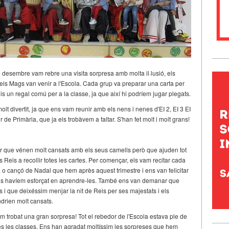
 desembre vam rebre una visita sorpresa amb molta il·lusió, els
eis Mags van venir a l'Escola. Cada grup va preparar una carta per
s un regal comú per a la classe, ja que així hi podríem jugar plegats.
olt divertit, ja que ens vam reunir amb els nens i nenes d'EI 2, EI 3 EI
1r de Primària, que ja els trobàvem a faltar. S'han fet molt i molt grans!
r que vénen molt cansats amb els seus camells però que ajuden tot
 Reis a recollir totes les cartes. Per començar, els vam recitar cada
 o cançó de Nadal que hem après aquest trimestre i ens van felicitar
ns havíem esforçat en aprendre-les. També ens van demanar que
 i que deixéssim menjar la nit de Reis per ses majestats i els
ndrien molt cansats.
em trobat una gran sorpresa! Tot el rebedor de l'Escola estava ple de
tes les classes. Ens han agradat moltíssim les sorpreses que hem