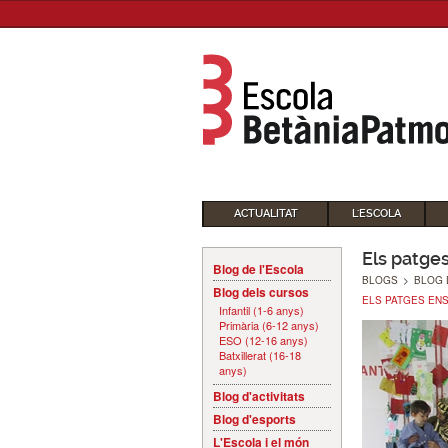
ACTUALITAT
L'ESCOLA
Els patges
Blog de l'Escola
BLOGS
>
BLOG 
Blog dels cursos
ELS PATGES ENS 
Infantil (1-6 anys)
Primària (6-12 anys)
ESO (12-16 anys)
Batxillerat (16-18
anys)
Blog d'activitats
Blog d'esports
L'Escola i el món