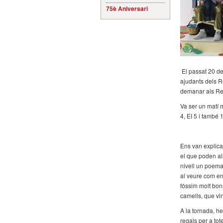
75è Aniversari
El passat 20 de
ajudants dels R
demanar als Rei
Va ser un matí m
4, EI 5 i també 
Ens van explica
el que poden als
nivell un poema
al veure com e
fóssim molt bons
camells, que vi
A la tornada, h
regals per a to