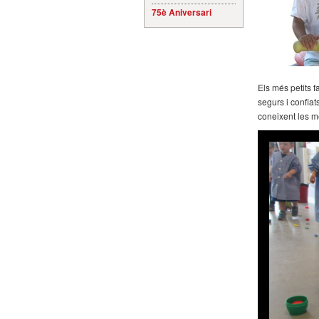
75è Aniversari
Els més petits 
segurs i confiat
coneixent les m