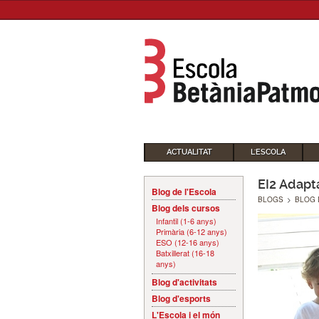
ACTUALITAT
L'ESCOLA
EI2 Adapta
Blog de l'Escola
BLOGS
>
BLOG 
Blog dels cursos
Infantil (1-6 anys)
Primària (6-12 anys)
ESO (12-16 anys)
Batxillerat (16-18
anys)
Blog d'activitats
Blog d'esports
L'Escola i el món