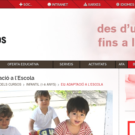
SÓC...
INTRANET
XARXES
IDIOMES
OFERTA EDUCATIVA
SERVEIS
ACTIVITATS
AFA
ció a l'Escola
DELS CURSOS
>
INFANTIL (1-6 ANYS)
>
EI2 ADAPTACIÓ A L'ESCOLA