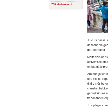
75è Aniversari
El curs passat 
descobrir la geo
de Pedralbes.
Molts dels nens 
activitats tele
emblemàtic prop
Ara que ja tenim
una visita i seg
d'allò més bé e
claustre, habita
geomètriques a 
treballant en eq
Tots plegats he