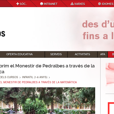
SÓC...
INTRANET
XARXES
IDIOMES
OFERTA EDUCATIVA
SERVEIS
ACTIVITATS
AFA
brim el Monestir de Pedralbes a través de la
ca
DELS CURSOS
>
INFANTIL (1-6 ANYS)
>
EL MONESTIR DE PEDRALBES A TRAVÉS DE LA MATEMÀTICA