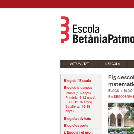
ACTUALITAT
L'ESCOLA
EI5 desco
Blog de l'Escola
matemàti
Blog dels cursos
BLOGS
>
BLOG 
Infantil (1-6 anys)
EI5 DESCOBRIM 
Primària (6-12 anys)
ESO (12-16 anys)
Batxillerat (16-18
anys)
Blog d'activitats
Blog d'esports
L'Escola i el món