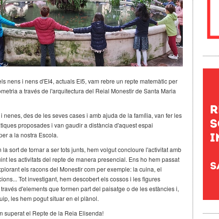
els nens i nens d'EI4, actuals EI5, vam rebre un repte matemàtic per
metria a través de l'arquitectura del Reial Monestir de Santa Maria
i nenes, des de les seves cases i amb ajuda de la família, van fer les
màtiques proposades i van gaudir a distància d'aquest espai
er a la nostra Escola.
 la sort de tornar a ser tots junts, hem volgut concloure l'activitat amb
uint les activitats del repte de manera presencial. Ens ho hem passat
xplorant els racons del Monestir com per exemple: la cuina, el
cions... Tot investigant, hem descobert els cossos i les figures
través d'elements que formen part del paisatge o de les estàncies i,
uip, les hem pogut situar en el plànol.
m superat el Repte de la Reia Elisenda!