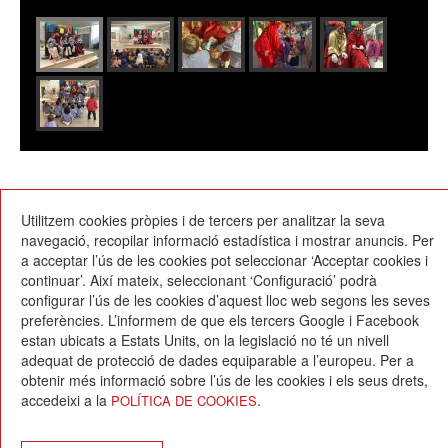
21/12/2022
Utilitzem cookies pròpies i de tercers per analitzar la seva
navegació, recopilar informació estadística i mostrar anuncis. Per
a acceptar l’ús de les cookies pot seleccionar ‘Acceptar cookies i
continuar’. Així mateix, seleccionant ‘Configuració’ podrà
configurar l’ús de les cookies d’aquest lloc web segons les seves
preferències. L’informem de que els tercers Google i Facebook
estan ubicats a Estats Units, on la legislació no té un nivell
Escola Betània-Patmos
adequat de protecció de dades equiparable a l’europeu. Per a
C. Montevideo, 13
obtenir més informació sobre l’ús de les cookies i els seus drets,
08034 Barcelona
accedeixi a la
.
POLÍTICA DE COOKIES
T. 932 521 900
info@betania-patmos.org