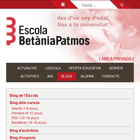
Cerca
...
[ ÀREA PRIVADA ]
ACTUALITAT
L'ESCOLA
OFERTA EDUCATIVA
SERVEIS
ACTIVITATS
AFA
BLOGS
ALUMNI
CONTACTE
Blog de l'Escola
Blog dels cursos
Infantil (1-6 anys)
Primària (6-12 anys)
ESO (12-16 anys)
Batxillerat (16-18 anys)
Blog d'activitats
Blog d'esports