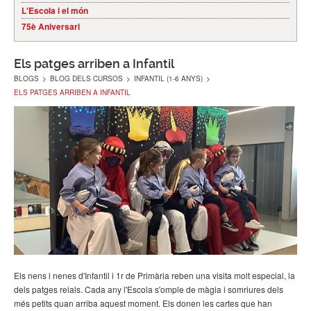
L'Escola i el món
75è Aniversari
Els patges arriben a Infantil
BLOGS
>
BLOG DELS CURSOS
>
INFANTIL (1-6 ANYS)
>
ELS PATGES ARRIBEN A INFANTIL
Els nens i nenes d'Infantil i 1r de Primària reben una visita molt especial, la
dels patges reials. Cada any l'Escola s'omple de màgia i somriures dels
més petits quan arriba aquest moment. Els donen les cartes que han