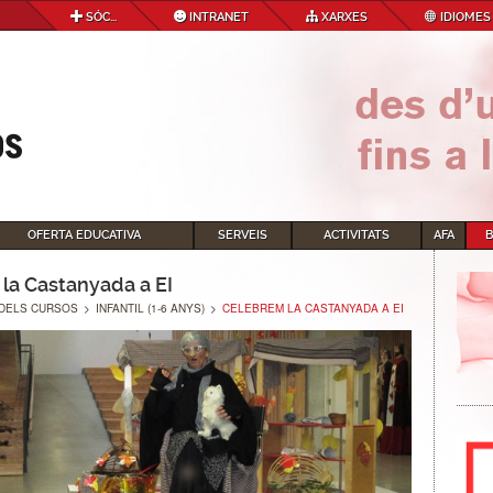
SÓC...
INTRANET
XARXES
IDIOMES
OFERTA EDUCATIVA
SERVEIS
ACTIVITATS
AFA
la Castanyada a EI
DELS CURSOS
>
INFANTIL (1-6 ANYS)
>
CELEBREM LA CASTANYADA A EI