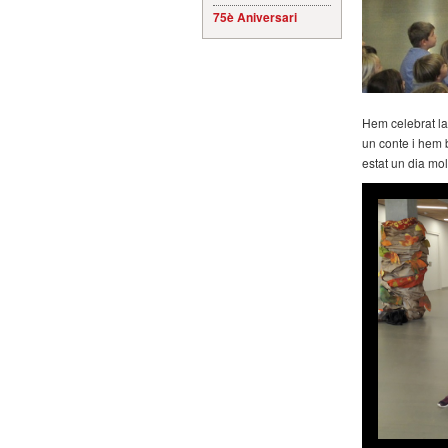
75è Aniversari
Hem celebrat la
un conte i hem 
estat un dia mol