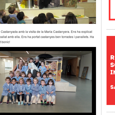
 Castanyada amb la visita de la Maria Castanyera. Ens ha explicat
ballat amb ella. Ens ha portat castanyes ben torrades i panallets. Ha
t bonic!