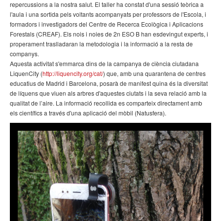
repercussions a la nostra salut. El taller ha constat d'una sessió teòrica a
l'aula i una sortida pels voltants acompanyats per professors de l'Escola, i
formadors i investigadors del Centre de Recerca Ecològica i Aplicacions
Forestals (CREAF). Els nois i noies de 2n ESO B han esdevingut experts, i
properament traslladaran la metodologia i la informació a la resta de
companys.
Aquesta activitat s'emmarca dins de la campanya de ciència ciutadana
LiquenCity (
http://liquencity.org/cat/
) que, amb una quarantena de centres
educatius de Madrid i Barcelona, posarà de manifest quina és la diversitat
de líquens que viuen als arbres d'aquestes ciutats i la seva relació amb la
qualitat de l’aire. La informació recollida es comparteix directament amb
els científics a través d'una aplicació del mòbil (Natusfera).