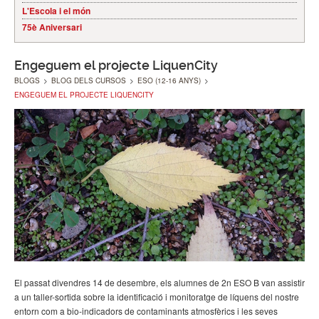
L'Escola i el món
75è Aniversari
Engeguem el projecte LiquenCity
BLOGS
>
BLOG DELS CURSOS
>
ESO (12-16 ANYS)
>
ENGEGUEM EL PROJECTE LIQUENCITY
El passat divendres 14 de desembre, els alumnes de 2n ESO B van assistir
a un taller-sortida sobre la identificació i monitoratge de líquens del nostre
entorn com a bio-indicadors de contaminants atmosfèrics i les seves