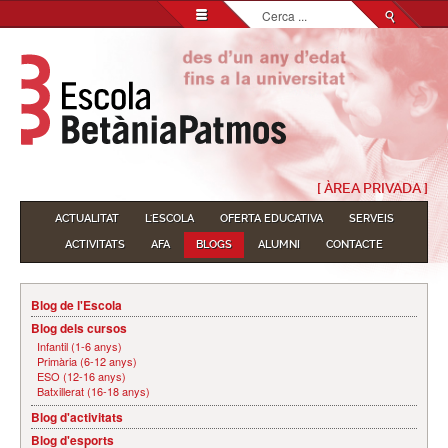
Cerca
...
[ ÀREA PRIVADA ]
ACTUALITAT
L'ESCOLA
OFERTA EDUCATIVA
SERVEIS
ACTIVITATS
AFA
BLOGS
ALUMNI
CONTACTE
Blog de l'Escola
Blog dels cursos
Infantil (1-6 anys)
Primària (6-12 anys)
ESO (12-16 anys)
Batxillerat (16-18 anys)
Blog d'activitats
Blog d'esports