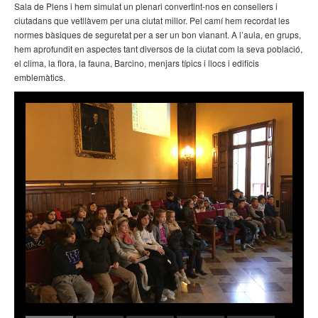
Sala de Plens i hem simulat un plenari convertint-nos en consellers i
ciutadans que vetllàvem per una ciutat millor. Pel camí hem recordat les
normes bàsiques de seguretat per a ser un bon vianant. A l’aula, en grups,
hem aprofundit en aspectes tant diversos de la ciutat com la seva població,
el clima, la flora, la fauna, Barcino, menjars típics i llocs i edificis
emblemàtics.