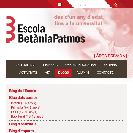
Cerca
...
[ ÀREA PRIVADA ]
ACTUALITAT
L'ESCOLA
OFERTA EDUCATIVA
SERVEIS
ACTIVITATS
AFA
BLOGS
ALUMNI
CONTACTE
Blog de l'Escola
Blog dels cursos
Infantil (1-6 anys)
Primària (6-12 anys)
ESO (12-16 anys)
Batxillerat (16-18 anys)
Blog d'activitats
Blog d'esports