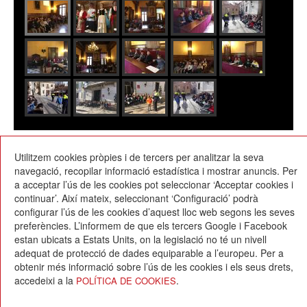
20/02/2018
Utilitzem cookies pròpies i de tercers per analitzar la seva
navegació, recopilar informació estadística i mostrar anuncis. Per
a acceptar l’ús de les cookies pot seleccionar ‘Acceptar cookies i
continuar’. Així mateix, seleccionant ‘Configuració’ podrà
configurar l’ús de les cookies d’aquest lloc web segons les seves
preferències. L’informem de que els tercers Google i Facebook
estan ubicats a Estats Units, on la legislació no té un nivell
Escola Betània-Patmos
adequat de protecció de dades equiparable a l’europeu. Per a
C. Montevideo, 13
obtenir més informació sobre l’ús de les cookies i els seus drets,
08034 Barcelona
accedeixi a la
.
POLÍTICA DE COOKIES
T. 932 521 900
info@betania-patmos.org