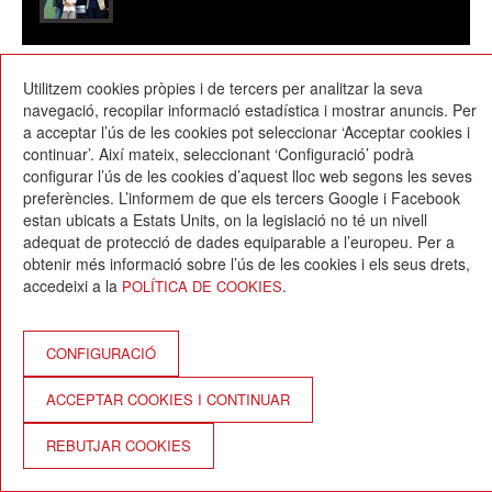
24/04/2018
Utilitzem cookies pròpies i de tercers per analitzar la seva
navegació, recopilar informació estadística i mostrar anuncis. Per
a acceptar l’ús de les cookies pot seleccionar ‘Acceptar cookies i
continuar’. Així mateix, seleccionant ‘Configuració’ podrà
configurar l’ús de les cookies d’aquest lloc web segons les seves
preferències. L’informem de que els tercers Google i Facebook
estan ubicats a Estats Units, on la legislació no té un nivell
Escola Betània-Patmos
adequat de protecció de dades equiparable a l’europeu. Per a
C. Montevideo, 13
obtenir més informació sobre l’ús de les cookies i els seus drets,
08034 Barcelona
accedeixi a la
.
POLÍTICA DE COOKIES
T. 932 521 900
info@betania-patmos.org
Crèdits:
CONFIGURACIÓ
Arquitectura i disseny:
ACCEPTAR COOKIES I CONTINUAR
www.pixtin.es
Programació:
REBUTJAR COOKIES
www.gna.es