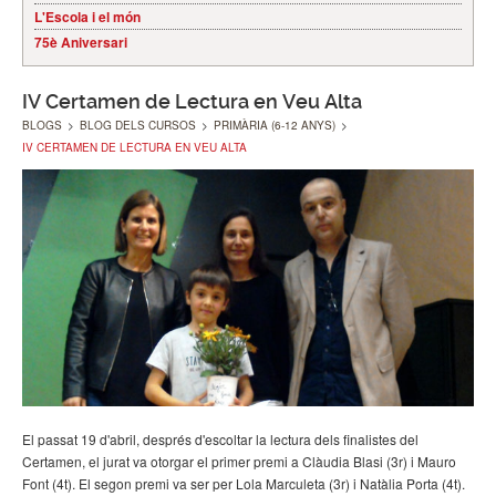
L'Escola i el món
75è Aniversari
IV Certamen de Lectura en Veu Alta
BLOGS
>
BLOG DELS CURSOS
>
PRIMÀRIA (6-12 ANYS)
>
IV CERTAMEN DE LECTURA EN VEU ALTA
El passat 19 d'abril, després d'escoltar la lectura dels finalistes del
Certamen, el jurat va otorgar el primer premi a Clàudia Blasi (3r) i Mauro
Font (4t). El segon premi va ser per Lola Marculeta (3r) i Natàlia Porta (4t).