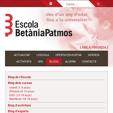
Cerca
...
[ ÀREA PRIVADA ]
ACTUALITAT
L'ESCOLA
OFERTA EDUCATIVA
SERVEIS
ACTIVITATS
AFA
BLOGS
ALUMNI
CONTACTE
Blog de l'Escola
Blog dels cursos
Infantil (1-6 anys)
Primària (6-12 anys)
ESO (12-16 anys)
Batxillerat (16-18 anys)
Blog d'activitats
Blog d'esports