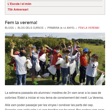
L'Escola i el món
75è Aniversari
Fem la verema!
BLOGS
>
BLOG DELS CURSOS
>
PRIMÀRIA (6-12 ANYS)
>
FEM LA VEREMA!
La setmana passada els alumnes i mestres de 2n vam anar a la casa de
colònies l'Estol a iniciar el nou tema de coneixement del medi: La Verema.
Allà vam poder passejar per les vinyes i conèixer les parts del cep.
Després vam collir raïm i el vam trepitjar per fer most. Per acabar vam anar