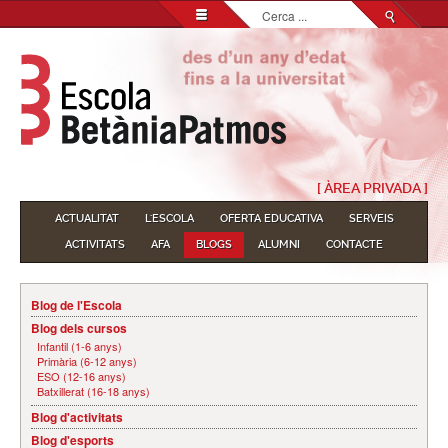
Cerca
...
[ ÀREA PRIVADA ]
ACTUALITAT
L'ESCOLA
OFERTA EDUCATIVA
SERVEIS
ACTIVITATS
AFA
BLOGS
ALUMNI
CONTACTE
Blog de l'Escola
Blog dels cursos
Infantil (1-6 anys)
Primària (6-12 anys)
ESO (12-16 anys)
Batxillerat (16-18 anys)
Blog d'activitats
Blog d'esports