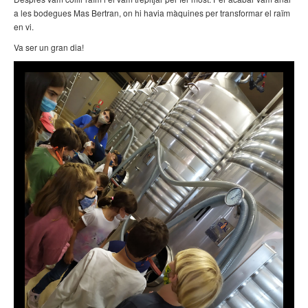
a les bodegues Mas Bertran, on hi havia màquines per transformar el raïm
en vi.
Va ser un gran dia!