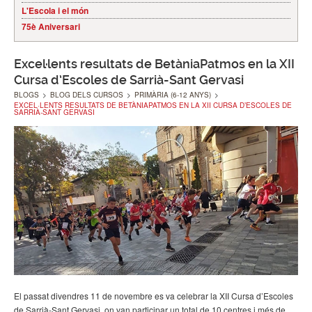
L'Escola i el món
75è Aniversari
Excel·lents resultats de BetàniaPatmos en la XII
Cursa d’Escoles de Sarrià-Sant Gervasi
BLOGS
>
BLOG DELS CURSOS
>
PRIMÀRIA (6-12 ANYS)
>
EXCEL·LENTS RESULTATS DE BETÀNIAPATMOS EN LA XII CURSA D’ESCOLES DE
SARRIÀ-SANT GERVASI
El passat divendres 11 de novembre es va celebrar la XII Cursa d’Escoles
de Sarrià-Sant Gervasi, on van participar un total de 10 centres i més de