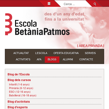
Cerca
...
[ ÀREA PRIVADA ]
ACTUALITAT
L'ESCOLA
OFERTA EDUCATIVA
SERVEIS
ACTIVITATS
AFA
BLOGS
ALUMNI
CONTACTE
Blog de l'Escola
Blog dels cursos
Infantil (1-6 anys)
Primària (6-12 anys)
ESO (12-16 anys)
Batxillerat (16-18 anys)
Blog d'activitats
Blog d'esports