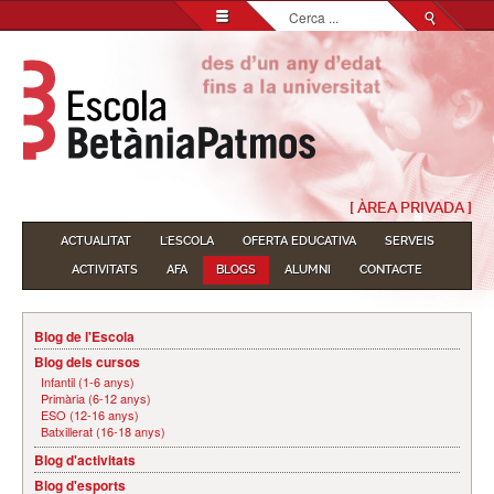
Cerca
...
[ ÀREA PRIVADA ]
ACTUALITAT
L'ESCOLA
OFERTA EDUCATIVA
SERVEIS
ACTIVITATS
AFA
BLOGS
ALUMNI
CONTACTE
Blog de l'Escola
Blog dels cursos
Infantil (1-6 anys)
Primària (6-12 anys)
ESO (12-16 anys)
Batxillerat (16-18 anys)
Blog d'activitats
Blog d'esports