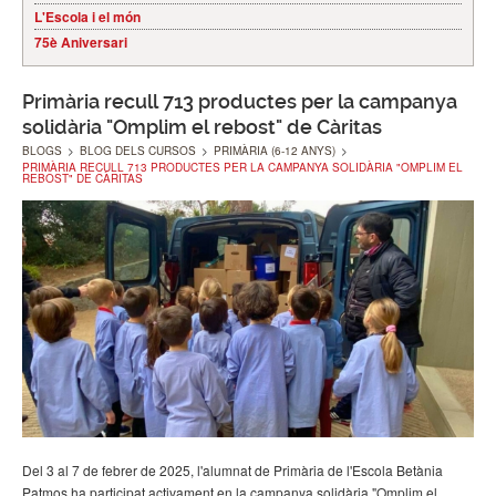
L'Escola i el món
75è Aniversari
Primària recull 713 productes per la campanya
solidària "Omplim el rebost" de Càritas
BLOGS
>
BLOG DELS CURSOS
>
PRIMÀRIA (6-12 ANYS)
>
PRIMÀRIA RECULL 713 PRODUCTES PER LA CAMPANYA SOLIDÀRIA "OMPLIM EL
REBOST" DE CÀRITAS
Del 3 al 7 de febrer de 2025, l'alumnat de Primària de l'Escola Betània
Patmos ha participat activament en la campanya solidària "Omplim el