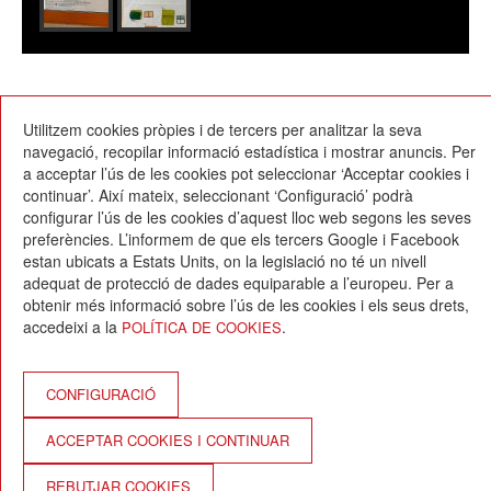
07/02/2025
Utilitzem cookies pròpies i de tercers per analitzar la seva
navegació, recopilar informació estadística i mostrar anuncis. Per
a acceptar l’ús de les cookies pot seleccionar ‘Acceptar cookies i
continuar’. Així mateix, seleccionant ‘Configuració’ podrà
configurar l’ús de les cookies d’aquest lloc web segons les seves
preferències. L’informem de que els tercers Google i Facebook
estan ubicats a Estats Units, on la legislació no té un nivell
Escola Betània-Patmos
adequat de protecció de dades equiparable a l’europeu. Per a
C. Montevideo, 13
obtenir més informació sobre l’ús de les cookies i els seus drets,
08034 Barcelona
accedeixi a la
.
POLÍTICA DE COOKIES
T. 932 521 900
info@betania-patmos.org
Crèdits:
CONFIGURACIÓ
Arquitectura i disseny:
ACCEPTAR COOKIES I CONTINUAR
www.pixtin.es
Programació:
REBUTJAR COOKIES