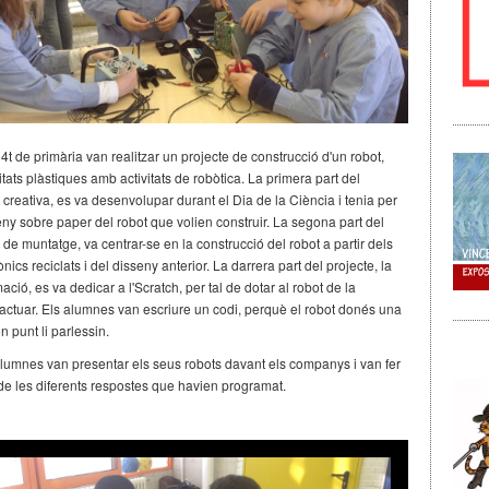
t de primària van realitzar un projecte de construcció d'un robot,
tats plàstiques amb activitats de robòtica. La primera part del
e creativa, es va desenvolupar durant el Dia de la Ciència i tenia per
eny sobre paper del robot que volien construir. La segona part del
e de muntatge, va centrar-se en la construcció del robot a partir dels
nics reciclats i del disseny anterior. La darrera part del projecte, la
ció, es va dedicar a l'Scratch, per tal de dotar al robot de la
eractuar. Els alumnes van escriure un codi, perquè el robot donés una
n punt li parlessin.
alumnes van presentar els seus robots davant els companys i van fer
e les diferents respostes que havien programat.