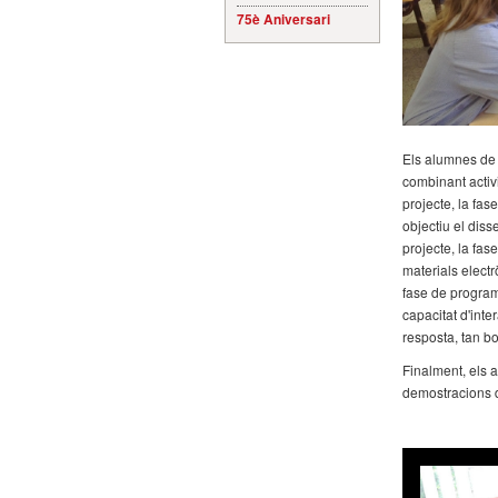
75è Aniversari
Els alumnes de 4
combinant activi
projecte, la fas
objectiu el diss
projecte, la fas
materials electrò
fase de programa
capacitat d'int
resposta, tan bo
Finalment, els 
demostracions d