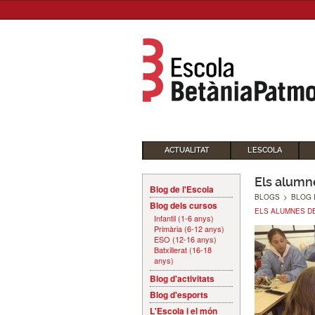
ACTUALITAT
L'ESCOLA
Els alumn
Blog de l'Escola
BLOGS
>
BLOG 
Blog dels cursos
ELS ALUMNES D
Infantil (1-6 anys)
Primària (6-12 anys)
ESO (12-16 anys)
Batxillerat (16-18
anys)
Blog d'activitats
Blog d'esports
L'Escola i el món