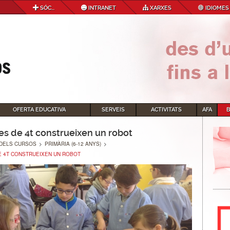
SÓC...
INTRANET
XARXES
IDIOMES
OFERTA EDUCATIVA
SERVEIS
ACTIVITATS
AFA
es de 4t construeixen un robot
DELS CURSOS
>
PRIMÀRIA (6-12 ANYS)
>
E 4T CONSTRUEIXEN UN ROBOT