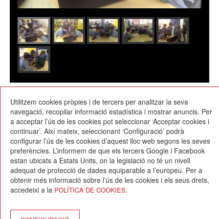
08/06/2015
Utilitzem cookies pròpies i de tercers per analitzar la seva
navegació, recopilar informació estadística i mostrar anuncis. Per
a acceptar l’ús de les cookies pot seleccionar ‘Acceptar cookies i
continuar’. Així mateix, seleccionant ‘Configuració’ podrà
configurar l’ús de les cookies d’aquest lloc web segons les seves
preferències. L’informem de que els tercers Google i Facebook
estan ubicats a Estats Units, on la legislació no té un nivell
Escola Betània-Patmos
adequat de protecció de dades equiparable a l’europeu. Per a
C. Montevideo, 13
obtenir més informació sobre l’ús de les cookies i els seus drets,
08034 Barcelona
accedeixi a la
.
POLÍTICA DE COOKIES
T. 932 521 900
info@betania-patmos.org
Crèdits: