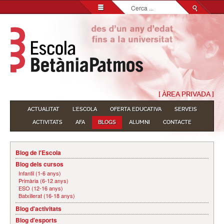
Cerca
...
[ ÀREA PRIVADA ]
ACTUALITAT
L'ESCOLA
OFERTA EDUCATIVA
SERVEIS
ACTIVITATS
AFA
BLOGS
ALUMNI
CONTACTE
Blog de l'Escola
Blog dels cursos
Infantil (1-6 anys)
Primària (6-12 anys)
ESO (12-16 anys)
Batxillerat (16-18 anys)
Blog d'activitats
Blog d'esports