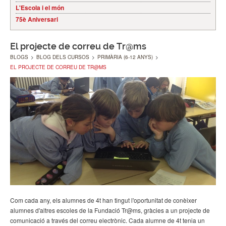
L'Escola i el món
75è Aniversari
El projecte de correu de Tr@ms
BLOGS
>
BLOG DELS CURSOS
>
PRIMÀRIA (6-12 ANYS)
>
EL PROJECTE DE CORREU DE TR@MS
Com cada any, els alumnes de 4t han tingut l'oportunitat de conèixer
alumnes d'altres escoles de la Fundació Tr@ms, gràcies a un projecte de
comunicació a través del correu electrònic. Cada alumne de 4t tenia un