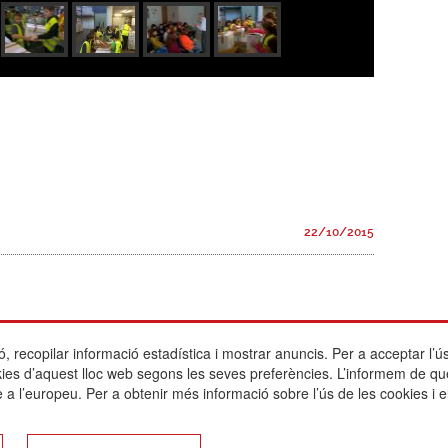
22/10/2015
ó, recopilar informació estadística i mostrar anuncis. Per a acceptar l’ús
Actualitat
Escola Betània-Patmos
Avís legal
okies d’aquest lloc web segons les seves preferències. L’informem de qu
L'escola
C. Montevideo, 13
Política de cook
 a l’europeu. Per a obtenir més informació sobre l’ús de les cookies i e
Oferta educativa
08034 Barcelona
Política de privac
Serveis
Enllaços d'interè
Activitats
T. 932 521 900
Registre