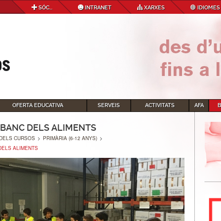
SÓC...
INTRANET
XARXES
IDIOMES
OFERTA EDUCATIVA
SERVEIS
ACTIVITATS
AFA
L BANC DELS ALIMENTS
DELS CURSOS
>
PRIMÀRIA (6-12 ANYS)
>
 DELS ALIMENTS