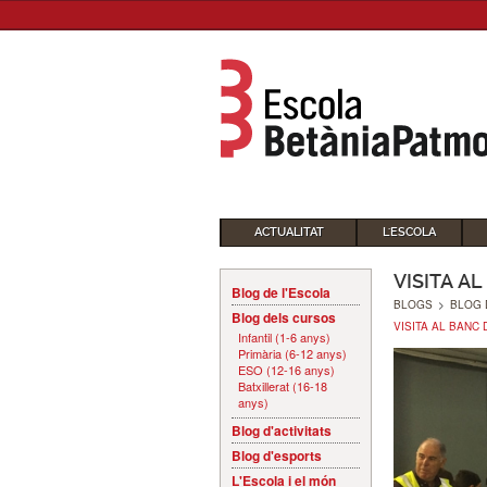
ACTUALITAT
L'ESCOLA
VISITA A
Blog de l'Escola
BLOGS
>
BLOG 
Blog dels cursos
VISITA AL BANC
Infantil (1-6 anys)
Primària (6-12 anys)
ESO (12-16 anys)
Batxillerat (16-18
anys)
Blog d'activitats
Blog d'esports
L'Escola i el món