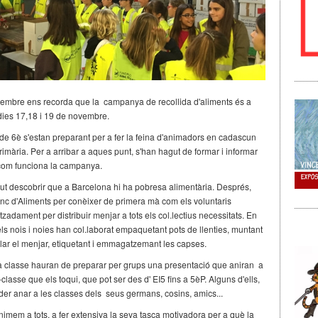
mbre ens recorda que la campanya de recollida d'aliments és a
dies 17,18 i 19 de novembre.
s de 6è s'estan preparant per a fer la feina d'animadors en cadascun
imària. Per a arribar a aques punt, s'han hagut de formar i informar
 com funciona la campanya.
ut descobrir que a Barcelona hi ha pobresa alimentària. Després,
Banc d'Aliments per conèixer de primera mà com els voluntaris
tzadament per distribuir menjar a tots els col.lectius necessitats. En
els nois i noies han col.laborat empaquetant pots de llenties, muntant
ar el menjar, etiquetant i emmagatzemant les capses.
a classe hauran de preparar per grups una presentació que aniran a
-classe que els toqui, que pot ser des d' EI5 fins a 5èP. Alguns d'ells,
poder anar a les classes dels seus germans, cosins, amics...
nimem a tots, a fer extensiva la seva tasca motivadora per a què la