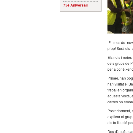
75è Aniversari
El mes de nove
prop! Serà els 
Els nois i noie
dels grups de Pr
per a conèixer
Primer, han pog
han visitat el 
treballen organi
aquesta visita, 
caixes on embal
Posteriorment, 
explicar al grup
els fa il.lusió 
Des d'aquí us a