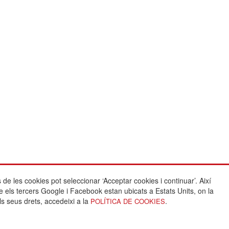
 de les cookies pot seleccionar ‘Acceptar cookies i continuar’. Així
Crèdits:
e els tercers Google i Facebook estan ubicats a Estats Units, on la
ies
ls seus drets, accedeixi a la
.
POLÍTICA DE COOKIES
itat
Arquitectura i disseny:
s
www.pixtin.es