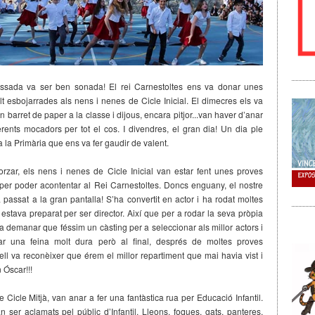
sada va ser ben sonada! El rei Carnestoltes ens va donar unes
lt esbojarrades als nens i nenes de Cicle Inicial. El dimecres els va
n barret de paper a la classe i dijous, encara pitjor...van haver d’anar
erents mocadors per tot el cos. I divendres, el gran dia! Un dia ple
ota la Primària que ens va fer gaudir de valent.
rzar, els nens i nenes de Cicle Inicial van estar fent unes proves
 per poder acontentar al Rei Carnestoltes. Doncs enguany, el nostre
 passat a la gran pantalla! S’ha convertit en actor i ha rodat moltes
 estava preparat per ser director. Així que per a rodar la seva pròpia
va demanar que féssim un càsting per a seleccionar als millor actors i
tar una feina molt dura però al final, després de moltes proves
 ell va reconèixer que érem el millor repartiment que mai havia vist i
 Óscar!!!
 Cicle Mitjà, van anar a fer una fantàstica rua per Educació Infantil.
an ser aclamats pel públic d’Infantil. Lleons, foques, gats, panteres,