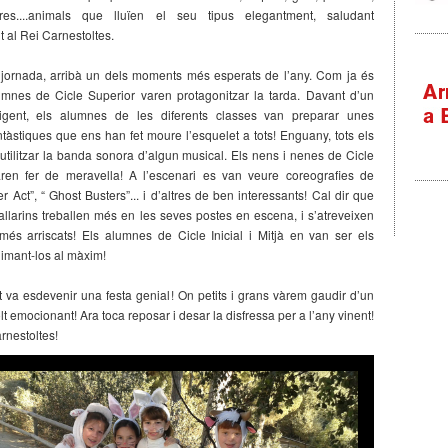
stres....animals que lluïen el seu tipus elegantment, saludant
al Rei Carnestoltes.
a jornada, arribà un dels moments més esperats de l’any. Com ja és
lumnes de Cicle Superior varen protagonitzar la tarda. Davant d’un
igent, els alumnes de les diferents classes van preparar unes
ntàstiques que ens han fet moure l’esquelet a tots! Enguany, tots els
utilitzar la banda sonora d’algun musical. Els nens i nenes de Cicle
ren fer de meravella! A l’escenari es van veure coreografies de
er Act”, “ Ghost Busters”... i d’altres de ben interessants! Cal dir que
allarins treballen més en les seves postes en escena, i s’atreveixen
més arriscats! Els alumnes de Cicle Inicial i Mitjà en van ser els
imant-los al màxim!
tot va esdevenir una festa genial! On petits i grans vàrem gaudir d’un
olt emocionant! Ara toca reposar i desar la disfressa per a l’any vinent!
arnestoltes!