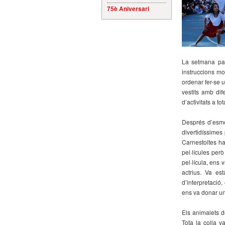
75è Aniversari
La setmana pas
instruccions mo
ordenar fer-se u
vestits amb dif
d’activitats a t
Després d’esmo
divertidíssimes
Carnestoltes ha
pel·lícules però
pel·lícula, ens 
actrius. Va es
d’interpretació,
ens va donar un
Els animalets de
Tota la colla v