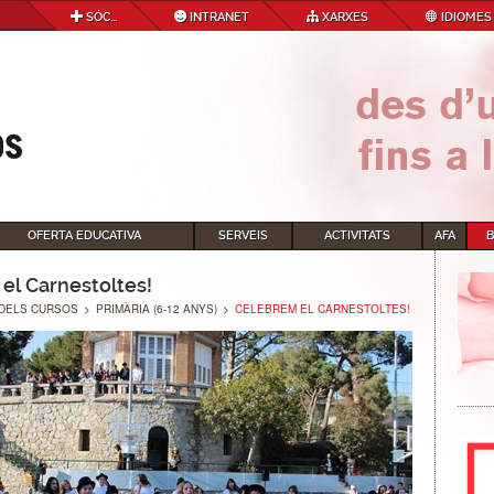
SÓC...
INTRANET
XARXES
IDIOMES
OFERTA EDUCATIVA
SERVEIS
ACTIVITATS
AFA
el Carnestoltes!
DELS CURSOS
>
PRIMÀRIA (6-12 ANYS)
>
CELEBREM EL CARNESTOLTES!