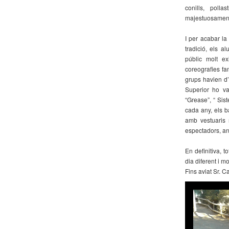
conills, polla
majestuosament 
I per acabar l
tradició, els a
públic molt ex
coreografies fa
grups havien d’
Superior ho va
“Grease”, “ Sist
cada any, els b
amb vestuaris 
espectadors, an
En definitiva, 
dia diferent i m
Fins aviat Sr. C