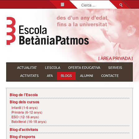
Cerca
...
[ ÀREA PRIVADA ]
ACTUALITAT
L'ESCOLA
OFERTA EDUCATIVA
SERVEIS
ACTIVITATS
AFA
BLOGS
ALUMNI
CONTACTE
Blog de l'Escola
Blog dels cursos
Infantil (1-6 anys)
Primària (6-12 anys)
ESO (12-16 anys)
Batxillerat (16-18 anys)
Blog d'activitats
Blog d'esports