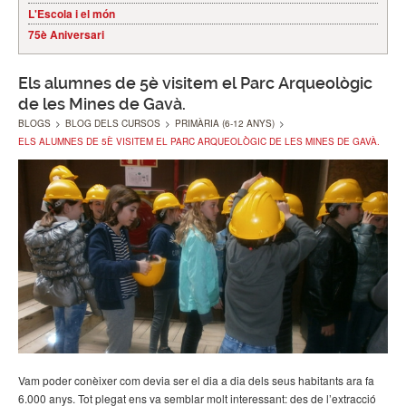
L'Escola i el món
75è Aniversari
Els alumnes de 5è visitem el Parc Arqueològic
de les Mines de Gavà.
BLOGS
>
BLOG DELS CURSOS
>
PRIMÀRIA (6-12 ANYS)
>
ELS ALUMNES DE 5È VISITEM EL PARC ARQUEOLÒGIC DE LES MINES DE GAVÀ.
Vam poder conèixer com devia ser el dia a dia dels seus habitants ara fa
6.000 anys. Tot plegat ens va semblar molt interessant: des de l’extracció