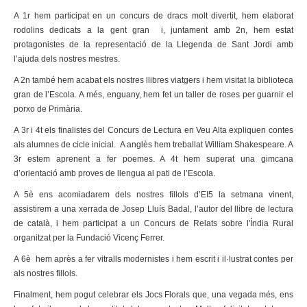
A 1r hem participat en un concurs de dracs molt divertit, hem elaborat
rodolins dedicats a la gent gran i, juntament amb 2n, hem estat
protagonistes de la representació de la Llegenda de Sant Jordi amb
l’ajuda dels nostres mestres.
A 2n també hem acabat els nostres llibres viatgers i hem visitat la biblioteca
gran de l’Escola. A més, enguany, hem fet un taller de roses per guarnir el
porxo de Primària.
A 3r i 4t els finalistes del Concurs de Lectura en Veu Alta expliquen contes
als alumnes de cicle inicial. A anglès hem treballat William Shakespeare. A
3r estem aprenent a fer poemes. A 4t hem superat una gimcana
d’orientació amb proves de llengua al pati de l’Escola.
A 5è ens acomiadarem dels nostres fillols d’EI5 la setmana vinent,
assistirem a una xerrada de Josep Lluís Badal, l’autor del llibre de lectura
de català, i hem participat a un Concurs de Relats sobre l'Índia Rural
organitzat per la Fundació Vicenç Ferrer.
A 6è hem après a fer vitralls modernistes i hem escrit i il·lustrat contes per
als nostres fillols.
Finalment, hem pogut celebrar els Jocs Florals que, una vegada més, ens