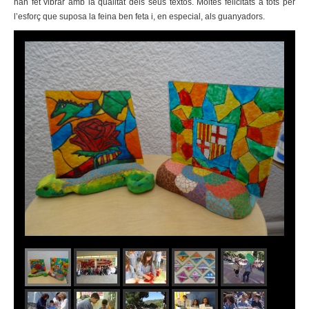
han fet vibrar amb la qualitat dels seus textos. Moltes felicitats a tots per
l’esforç que suposa la feina ben feta i, en especial, als guanyadors.