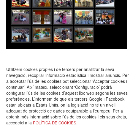
21/04/2017
Utilitzem cookies pròpies i de tercers per analitzar la seva
navegació, recopilar informació estadística i mostrar anuncis. Per
a acceptar l’ús de les cookies pot seleccionar ‘Acceptar cookies i
continuar’. Així mateix, seleccionant ‘Configuració’ podrà
configurar l’ús de les cookies d’aquest lloc web segons les seves
preferències. L’informem de que els tercers Google i Facebook
estan ubicats a Estats Units, on la legislació no té un nivell
Escola Betània-Patmos
adequat de protecció de dades equiparable a l’europeu. Per a
C. Montevideo, 13
obtenir més informació sobre l’ús de les cookies i els seus drets,
08034 Barcelona
accedeixi a la
.
POLÍTICA DE COOKIES
T. 932 521 900
info@betania-patmos.org