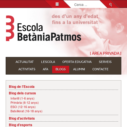
Cerca
...
[ ÀREA PRIVADA ]
ACTUALITAT
L'ESCOLA
OFERTA EDUCATIVA
SERVEIS
ACTIVITATS
AFA
BLOGS
ALUMNI
CONTACTE
Blog de l'Escola
Blog dels cursos
Infantil (1-6 anys)
Primària (6-12 anys)
ESO (12-16 anys)
Batxillerat (16-18 anys)
Blog d'activitats
Blog d'esports