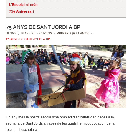
L'Escola i el món
75è Aniversari
75 ANYS DE SANT JORDI A BP
BLOGS
>
BLOG DELS CURSOS
>
PRIMÀRIA (6-12 ANYS)
>
75 ANYS DE SANT JORDI A BP
Un any més la nostra escola s’ha omplert d’activitats dedicades a la
setmana de Sant Jordi, a través de les quals hem pogut gaudir de la
lectura i l’escriptura.