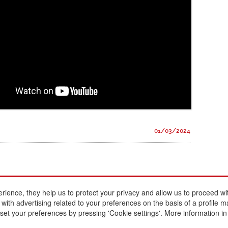
01/03/2024
erience, they help us to protect your privacy and allow us to proceed 
Present
Escola Betània-Patmos
Legal notice
ith advertising related to your preferences on the basis of a profile m
The school
C. Montevideo, 13
Cookie policy
so set your preferences by pressing 'Cookie settings'. More information i
Educational offer
08034 Barcelona
Interesting links
Services
Register