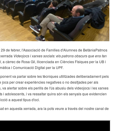
s 29 de febrer, l'Associació de Famílies d'Alumnes de BetàniaPatmos
a xerrada
Videojocs i xarxes socials: els patrons obscurs que ens fan
l
, a càrrec de Rosa Gil, llicenciada en Ciències Físiques per la UB i
rmàtica i Comunicació Digital per la UPF.
a ponent va parlar sobre les tècniques utilitzades deliberadament pels
 jocs per crear experiències negatives o no desitjades per als
 va alertar sobre els perills de l'ús abusiu dels videojocs i les xarxes
ts i adolescents, i va ressaltar quins són els senyals que evidencien
cció a aquest tipus d'oci.
sat en aquesta xerrada, ara la pots veure a través del nostre canal de