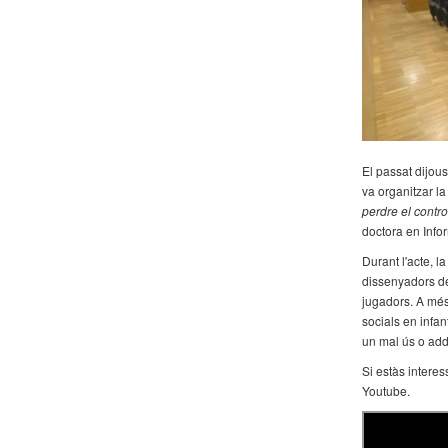
El passat dijou
va organitzar l
perdre el contro
doctora en Info
Durant l'acte, l
dissenyadors de
jugadors. A més,
socials en infan
un mal ús o addi
Si estàs interes
Youtube.