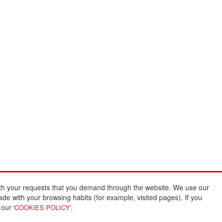
with your requests that you demand through the website. We use our
Credits:
ade with your browsing habits (for example, visited pages). If you
n our
.
'COOKIES POLICY'
Architecture and design:
www.pixtin.es