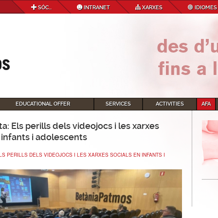
SÓC...
INTRANET
XARXES
IDIOMES
EDUCATIONAL OFFER
SERVICES
ACTIVITIES
AFA
a: Els perills dels videojocs i les xarxes
 infants i adolescents
LS PERILLS DELS VIDEOJOCS I LES XARXES SOCIALS EN INFANTS I