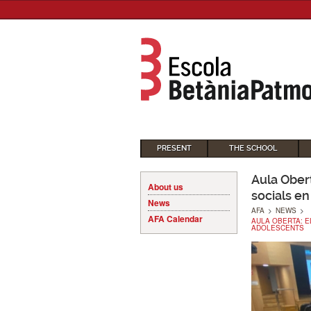
PRESENT
THE SCHOOL
Aula Obert
About us
socials en
News
AFA
>
NEWS
>
AFA Calendar
AULA OBERTA: E
ADOLESCENTS