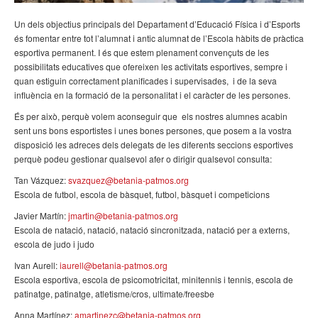
Un dels objectius principals del Departament d’Educació Física i d’Esports
és fomentar entre tot l’alumnat i antic alumnat de l’Escola hàbits de pràctica
esportiva permanent. I és que estem plenament convençuts de les
possibilitats educatives que ofereixen les activitats esportives, sempre i
quan estiguin correctament planificades i supervisades, i de la seva
influència en la formació de la personalitat i el caràcter de les persones.
És per això, perquè volem aconseguir que els nostres alumnes acabin
sent uns bons esportistes i unes bones persones, que posem a la vostra
disposició les adreces dels delegats de les diferents seccions esportives
perquè podeu gestionar qualsevol afer o dirigir qualsevol consulta:
Tan Vázquez:
svazquez@betania-patmos.org
Escola de futbol, escola de bàsquet, futbol, bàsquet i competicions
Javier Martín:
jmartin@betania-patmos.org
Escola de natació, natació, natació sincronitzada, natació per a externs,
escola de judo i judo
Ivan Aurell:
iaurell@betania-patmos.org
Escola esportiva, escola de psicomotricitat, minitennis i tennis, escola de
patinatge, patinatge, atletisme/cros, ultimate/freesbe
Anna Martínez:
amartinezc@betania-patmos.org