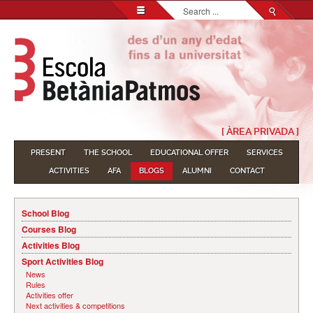
Search...
[ ÀREA PRIVADA ]
PRESENT
THE SCHOOL
EDUCATIONAL OFFER
SERVICES
ACTIVITIES
AFA
BLOGS
ALUMNI
CONTACT
School Blog
Courses Blog
Activities Blog
Sport Activities Blog
News
Rules
Activities offer
Next activities & competitions