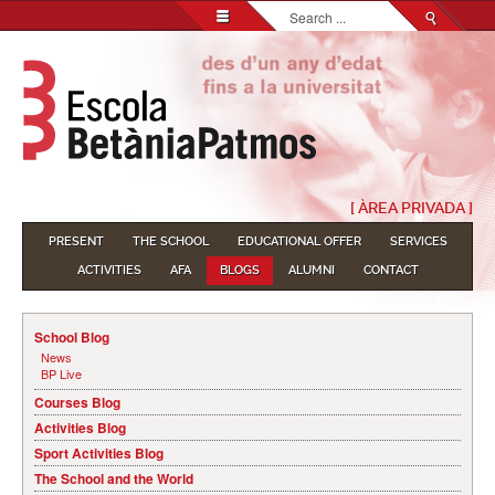
Search...
[ ÀREA PRIVADA ]
PRESENT
THE SCHOOL
EDUCATIONAL OFFER
SERVICES
ACTIVITIES
AFA
BLOGS
ALUMNI
CONTACT
School Blog
News
BP Live
Courses Blog
Activities Blog
Sport Activities Blog
The School and the World