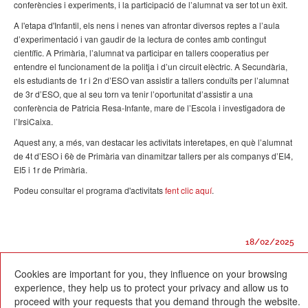
conferències i experiments, i la participació de l’alumnat va ser tot un èxit.
A l'etapa d'Infantil, els nens i nenes van afrontar diversos reptes a l’aula
d’experimentació i van gaudir de la lectura de contes amb contingut
científic. A Primària, l’alumnat va participar en tallers cooperatius per
entendre el funcionament de la politja i d’un circuit elèctric. A Secundària,
els estudiants de 1r i 2n d’ESO van assistir a tallers conduïts per l’alumnat
de 3r d’ESO, que al seu torn va tenir l’oportunitat d’assistir a una
conferència de Patricia Resa-Infante, mare de l’Escola i investigadora de
l’IrsiCaixa.
Aquest any, a més, van destacar les activitats interetapes, en què l’alumnat
de 4t d’ESO i 6è de Primària van dinamitzar tallers per als companys d’EI4,
EI5 i 1r de Primària.
Podeu consultar el programa d'activitats
fent clic aquí
.
18/02/2025
Cookies are important for you, they influence on your browsing
experience, they help us to protect your privacy and allow us to
proceed with your requests that you demand through the website.