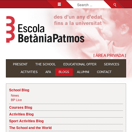
Search...
[ ÀREA PRIVADA ]
PRESENT
THE SCHOOL
EDUCATIONAL OFFER
SERVICES
ACTIVITIES
AFA
BLOGS
ALUMNI
CONTACT
School Blog
News
BP Live
Courses Blog
Activities Blog
Sport Activities Blog
The School and the World