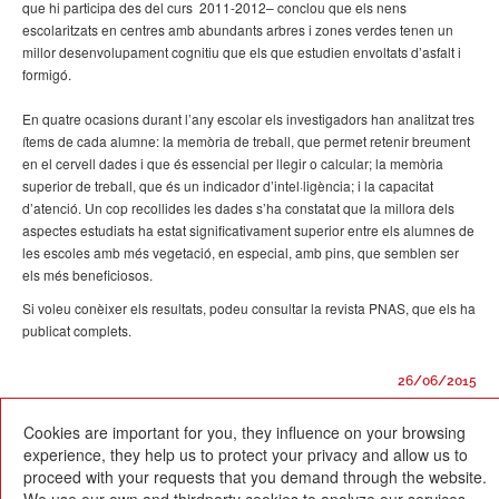
que hi participa des del curs 2011-2012– conclou que els nens
escolaritzats en centres amb abundants arbres i zones verdes tenen un
millor desenvolupament cognitiu que els que estudien envoltats d’asfalt i
formigó.
En quatre ocasions durant l’any escolar els investigadors han analitzat tres
ítems de cada alumne: la memòria de treball, que permet retenir breument
en el cervell dades i que és essencial per llegir o calcular; la memòria
superior de treball, que és un indicador d’intel·ligència; i la capacitat
d’atenció. Un cop recollides les dades s’ha constatat que la millora dels
aspectes estudiats ha estat significativament superior entre els alumnes de
les escoles amb més vegetació, en especial, amb pins, que semblen ser
els més beneficiosos.
Si voleu conèixer els resultats, podeu consultar la revista PNAS, que els ha
publicat complets.
26/06/2015
Cookies are important for you, they influence on your browsing
experience, they help us to protect your privacy and allow us to
proceed with your requests that you demand through the website.