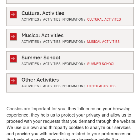
Cultural Activities
ACTIVITIES
>
ACTIVITIES INFORMATION
>
CULTURAL ACTIVITES
Musical Activities
ACTIVITIES
>
ACTIVITIES INFORMATION
>
MUSICAL ACTIVITIES
Summer School
ACTIVITIES
>
ACTIVITIES INFORMATION
>
SUMMER SCHOOL
Other Activities
ACTIVITIES
>
ACTIVITIES INFORMATION
>
OTHER ACTIVITES
Cookies are important for you, they influence on your browsing
experience, they help us to protect your privacy and allow us to
proceed with your requests that you demand through the website.
We use our own and thirdparty cookies to analyze our services
and provide you with advertising related to your preferences on
Escola Betània-Patmos
the basis of a profile made with your browsing habits (for
C. Montevideo, 13