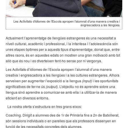
Les Activitats d’idiomes de l’Escola apropen l’alumnat d’una manera creativa i
engrescadora a les llengües
Actualment l’aprenentatge de llengües estrangeres és una necessitat a
nivell cultural, acadèmic i professional, i la infantesa i l’adolescència són
unes etapes òptimes per a aquests tipus d'aprenentatge, donat que, entre
altres raons, és en aquestes edats on mostren una gran motivació amb tot
allò que és nou i es diverteixen fent-ho sense por ni vergonya.
Les Activitats d’idiomes de l’Escola apropen l’alumnat d’una manera
creativa i engrescadora a les llengües i a les cultures estrangeres. Alhora
serveixen per augmentar l’exposició a la llengua
(input)
i les oportunitats
significatives de fer-ne ús
(output).
L’objectiu no és aprendre sobre una
llengua sinó aprendre a comunicar-se amb ella i a utilitzar-la de manera
eficient en diversos entorns.
La nostra oferta s’estructura en tres grans eixos:
Coaching. Dirigit a alumnes des de 1r de Primària fins a 2n de Batxillerat,
són sessions individuals o en parelles que els professors dissenyen en
funció de les necessitats concretes dels alumnes.