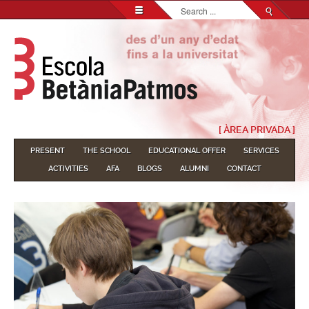
Search...
[ ÀREA PRIVADA ]
PRESENT
THE SCHOOL
EDUCATIONAL OFFER
SERVICES
ACTIVITIES
AFA
BLOGS
ALUMNI
CONTACT