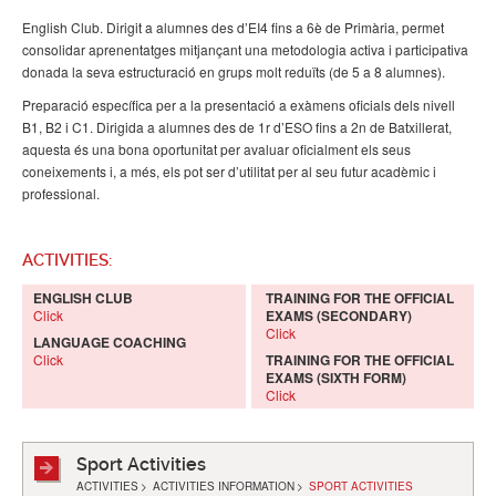
English Club. Dirigit a alumnes des d’EI4 fins a 6è de Primària, permet
consolidar aprenentatges mitjançant una metodologia activa i participativa
donada la seva estructuració en grups molt reduïts (de 5 a 8 alumnes).
Preparació específica per a la presentació a exàmens oficials dels nivell
B1, B2 i C1. Dirigida a alumnes des de 1r d’ESO fins a 2n de Batxillerat,
aquesta és una bona oportunitat per avaluar oficialment els seus
coneixements i, a més, els pot ser d’utilitat per al seu futur acadèmic i
professional.
ACTIVITIES:
ENGLISH CLUB
TRAINING FOR THE OFFICIAL
Click
EXAMS (SECONDARY)
Click
LANGUAGE COACHING
Click
TRAINING FOR THE OFFICIAL
EXAMS (SIXTH FORM)
Click
Sport Activities
ACTIVITIES
>
ACTIVITIES INFORMATION
>
SPORT ACTIVITIES