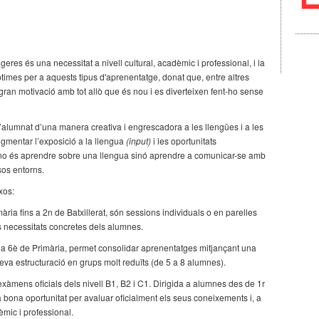
res és una necessitat a nivell cultural, acadèmic i professional, i la
times per a aquests tipus d'aprenentatge, donat que, entre altres
ran motivació amb tot allò que és nou i es diverteixen fent-ho sense
l’alumnat d’una manera creativa i engrescadora a les llengües i a les
ugmentar l’exposició a la llengua
(input)
i les oportunitats
 no és aprendre sobre una llengua sinó aprendre a comunicar-se amb
rsos entorns.
xos:
ria fins a 2n de Batxillerat, són sessions individuals o en parelles
s necessitats concretes dels alumnes.
s a 6è de Primària, permet consolidar aprenentatges mitjançant una
seva estructuració en grups molt reduïts (de 5 a 8 alumnes).
exàmens oficials dels nivell B1, B2 i C1. Dirigida a alumnes des de 1r
a bona oportunitat per avaluar oficialment els seus coneixements i, a
dèmic i professional.