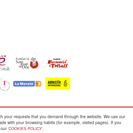
with your requests that you demand through the website. We use our
Credits:
ade with your browsing habits (for example, visited pages). If you
n our
.
'COOKIES POLICY'
Architecture and design: