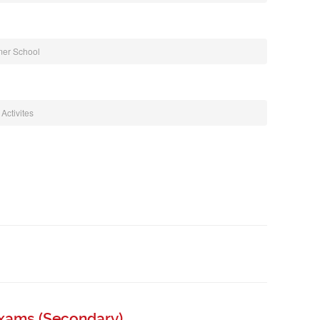
er School
 Activites
 Exams (Secondary)