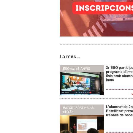
I a més ...
3r ESO particip
ESO (12-16 ANYS)
programa d’inte
línia amb alumna
Índia
L'alumnat de 2n
BATXILLERAT (16-18
Batxillerat pres
ANYS)
treballs de rece