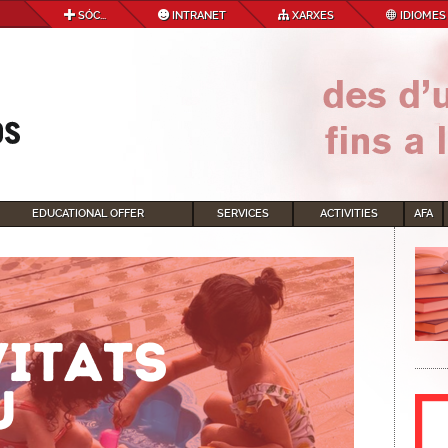
SÓC...
INTRANET
XARXES
IDIOMES
EDUCATIONAL OFFER
SERVICES
ACTIVITIES
AFA