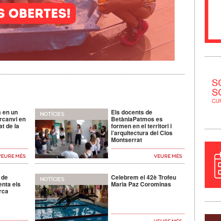
a en un
Els docents de
NOTÍCIES
rcanvi en
BetàniaPatmos es
t de la
formen en el territori i
l’arquitectura del Clos
Montserrat
VEURE MÉS
VEURE MÉS
 de
Celebrem el 42è Trofeu
NOTÍCIES
enta els
Maria Paz Corominas
rca