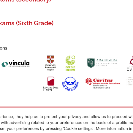
 Exams (Sixth Grade)
ions:
erience, they help us to protect your privacy and allow us to proceed 
Present
Escola Betània-Patmos
Legal notice
ith advertising related to your preferences on the basis of a profile m
The school
C. Montevideo, 13
Cookie policy
so set your preferences by pressing 'Cookie settings'. More information i
Educational offer
08034 Barcelona
Interesting links