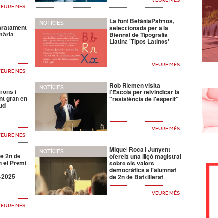
VEURE MÉS
VEURE MÉS
La font BetàniaPatmos,
NOTÍCIES
aratament
seleccionada per a la
mària
Biennal de Tipografia
Llatina 'Tipos Latinos'
VEURE MÉS
VEURE MÉS
Rob Riemen visita
NOTÍCIES
rrons i
l'Escola per reivindicar la
nt gran en
"resistència de l'esperit"
tud
VEURE MÉS
VEURE MÉS
Miquel Roca i Junyent
NOTÍCIES
e 2n de
ofereix una lliçó magistral
n el Premi
sobre els valors
e
democràtics a l'alumnat
4-2025
de 2n de Batxillerat
VEURE MÉS
VEURE MÉS