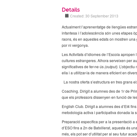
Details
Created: 30 September 2013
Actualment l’aprenentatge de llengües estrange
infantesa i l’adolescència són unes etapes òp
raons, és en aquestes edats on mostren una g
por ni vergonya.
Les Activitats d’idiomes de l’Escola apropen 
cultures estrangeres. Alhora serveixen per a
significatives de fer-ne ús
(output).
L’objectiu
ella i a utilitzar-la de manera eficient en dive
La nostra oferta s’estructura en tres grans ei
Coaching. Dirigit a alumnes des de 1r de Primà
que els professors dissenyen en funció de le
English Club. Dirigit a alumnes des d’EI4 fin
metodologia activa i participativa donada la 
Preparació específica per a la presentació a 
d’ESO fins a 2n de Batxillerat, aquesta és un
més, els pot ser d’utilitat per al seu futur aca