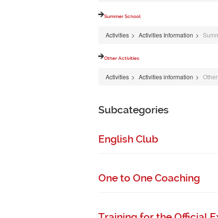
Summer School
Activities
>
Activities Information
>
Summ
Other Activities
Activities
>
Activities information
>
Other
Subcategories
English Club
One to One Coaching
Training for the Official