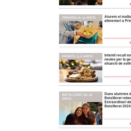
Aturem el malb
PRIMÀRIA (6-12 ANYS)
alimentari a Pri
Infantil recull to
INFANTIL (1-6 ANYS)
neules per la ge
situació de soli
Dues alumnes d
BATXILLERAT (16-18
Batxillerat rebe
ANYS)
Extraordinari d
Batxillerat 202