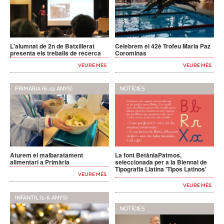
L'alumnat de 2n de Batxillerat
Celebrem el 42è Trofeu Maria Paz
presenta els treballs de recerca
Corominas
VEURE MÉS
VEURE MÉS
PRIMÀRIA (6-12 ANYS)
NOTÍCIES
Aturem el malbaratament
La font BetàniaPatmos,
alimentari a Primària
seleccionada per a la Biennal de
Tipografia Llatina 'Tipos Latinos'
VEURE MÉS
VEURE MÉS
INFANTIL (1-6 ANYS)
NOTÍCIES