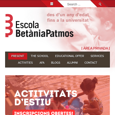
Search...
[ ÀREA PRIVADA ]
PRESENT
THE SCHOOL
EDUCATIONAL OFFER
SERVICES
ACTIVITIES
AFA
BLOGS
ALUMNI
CONTACT