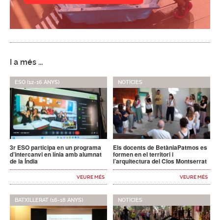
I a més ...
ESO (12-16 ANYS)
NOTÍCIES
3r ESO participa en un programa
Els docents de BetàniaPatmos es
d’intercanvi en línia amb alumnat
formen en el territori i
de la Índia
l’arquitectura del Clos Montserrat
VEURE MÉS
VEURE MÉS
BATXILLERAT (16-18 ANYS)
NOTÍCIES