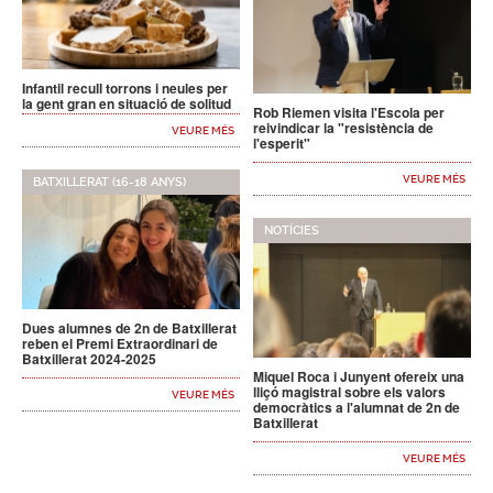
Infantil recull torrons i neules per
la gent gran en situació de solitud
Rob Riemen visita l'Escola per
reivindicar la "resistència de
VEURE MÉS
l'esperit"
VEURE MÉS
BATXILLERAT (16-18 ANYS)
NOTÍCIES
Dues alumnes de 2n de Batxillerat
reben el Premi Extraordinari de
Batxillerat 2024-2025
Miquel Roca i Junyent ofereix una
lliçó magistral sobre els valors
VEURE MÉS
democràtics a l'alumnat de 2n de
Batxillerat
VEURE MÉS