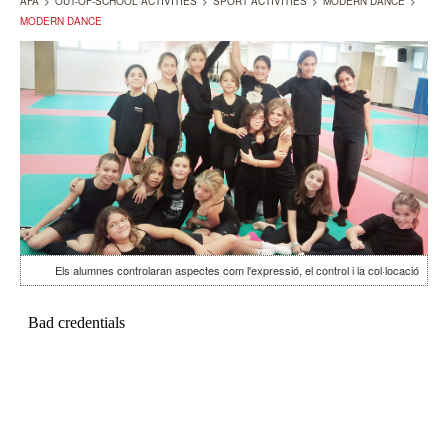
AFA
>
OUT-OF-SCHOOL ACTIVITIES
>
SPORT ACTIVITIES
>
MODERN DANCE
>
MODERN DANCE
Els alumnes controlaran aspectes com l'expressió, el control i la col·locació