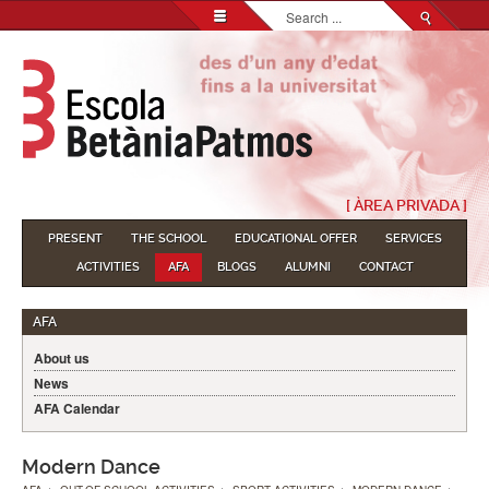
Search...
[ ÀREA PRIVADA ]
PRESENT
THE SCHOOL
EDUCATIONAL OFFER
SERVICES
ACTIVITIES
AFA
BLOGS
ALUMNI
CONTACT
AFA
About us
News
AFA Calendar
Modern Dance