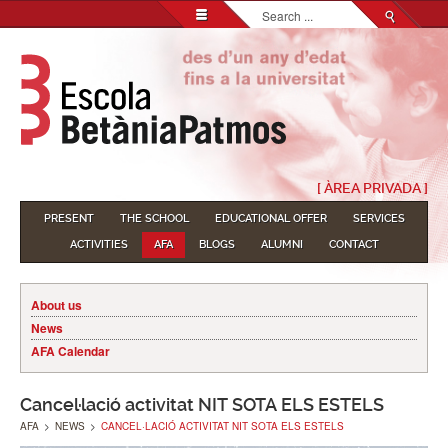
Search...
[ ÀREA PRIVADA ]
PRESENT
THE SCHOOL
EDUCATIONAL OFFER
SERVICES
ACTIVITIES
AFA
BLOGS
ALUMNI
CONTACT
About us
News
AFA Calendar
Cancel·lació activitat NIT SOTA ELS ESTELS
AFA
>
NEWS
>
CANCEL·LACIÓ ACTIVITAT NIT SOTA ELS ESTELS