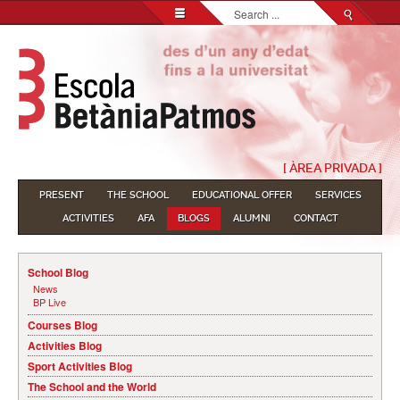
Search...
[ ÀREA PRIVADA ]
PRESENT
THE SCHOOL
EDUCATIONAL OFFER
SERVICES
ACTIVITIES
AFA
BLOGS
ALUMNI
CONTACT
School Blog
News
BP Live
Courses Blog
Activities Blog
Sport Activities Blog
The School and the World