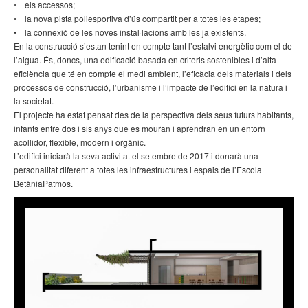
• els accessos;
• la nova pista poliesportiva d’ús compartit per a totes les etapes;
• la connexió de les noves instal·lacions amb les ja existents.
En la construcció s’estan tenint en compte tant l’estalvi energètic com el de
l’aigua. És, doncs, una edificació basada en criteris sostenibles i d’alta
eficiència que té en compte el medi ambient, l’eficàcia dels materials i dels
processos de construcció, l’urbanisme i l’impacte de l’edifici en la natura i
la societat.
El projecte ha estat pensat des de la perspectiva dels seus futurs habitants,
infants entre dos i sis anys que es mouran i aprendran en un entorn
acollidor, flexible, modern i orgànic.
L’edifici iniciarà la seva activitat el setembre de 2017 i donarà una
personalitat diferent a totes les infraestructures i espais de l’Escola
BetàniaPatmos.