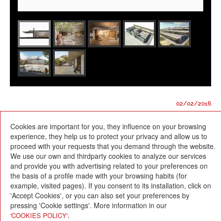
02/02/2016
Cookies are important for you, they influence on your browsing
experience, they help us to protect your privacy and allow us to
proceed with your requests that you demand through the website.
We use our own and thirdparty cookies to analyze our services
and provide you with advertising related to your preferences on
Escola Betània-Patmos
the basis of a profile made with your browsing habits (for
C. Montevideo, 13
08034 Barcelona
example, visited pages). If you consent to its installation, click on
'Accept Cookies', or you can also set your preferences by
T. 932 521 900
pressing 'Cookie settings'. More information in our
info@betania-patmos.org
.
'COOKIES POLICY'
Credits: