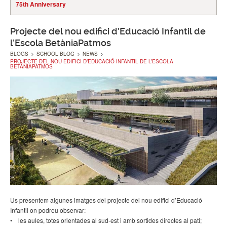
75th Anniversary
Projecte del nou edifici d’Educació Infantil de
l’Escola BetàniaPatmos
BLOGS
>
SCHOOL BLOG
>
NEWS
>
PROJECTE DEL NOU EDIFICI D’EDUCACIÓ INFANTIL DE L’ESCOLA
BETÀNIAPATMOS
Us presentem algunes imatges del projecte del nou edifici d’Educació
Infantil on podreu observar:
• les aules, totes orientades al sud-est i amb sortides directes al pati;