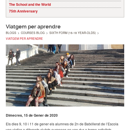
The School and the World
75th Anniversary
Viatgem per aprendre
BLOGS
>
COURSES BLOG
>
SIXTH FORM (16-18 YEAR-OLDS)
>
VIATGEM PER APRENDRE
Dimecres, 15 de Gener de 2020
Els dies 9, 10 i 11 de gener els alumnes de 2n de Batxillerat de l’Escola
van viatjar a diferents ciutats europees on van dur a terme activitats