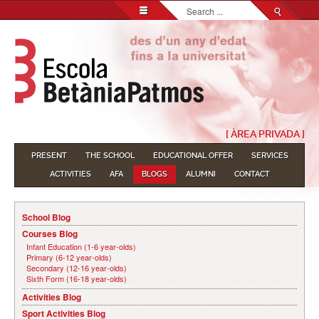
Search...
[ ÀREA PRIVADA ]
PRESENT
THE SCHOOL
EDUCATIONAL OFFER
SERVICES
ACTIVITIES
AFA
BLOGS
ALUMNI
CONTACT
School Blog
Courses Blog
Infant Education (1-6 year-olds)
Primary (6-12 year-olds)
Secondary (12-16 year-olds)
Sixth Form (16-18 year-olds)
Activities Blog
Sport Activities Blog