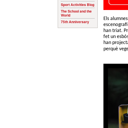
Sport Activities Blog
The School and the
World
Els alumnes
75th Anniversary
escenografi
han triat. P
fet un esbó
han project
perquè vege