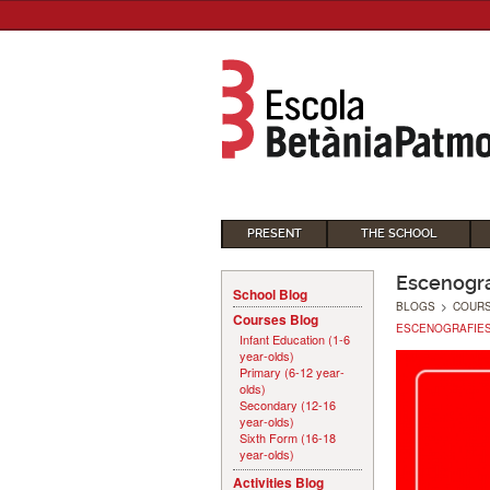
PRESENT
THE SCHOOL
Escenogra
School Blog
BLOGS
>
COUR
Courses Blog
ESCENOGRAFIES
Infant Education (1-6
year-olds)
Primary (6-12 year-
olds)
Secondary (12-16
year-olds)
Sixth Form (16-18
year-olds)
Activities Blog