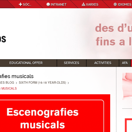
SÓC...
INTRANET
XARXES
IDIOMES
EDUCATIONAL OFFER
SERVICES
ACTIVITIES
AFA
fies musicals
SES BLOG
>
SIXTH FORM (16-18 YEAR-OLDS)
>
 MUSICALS