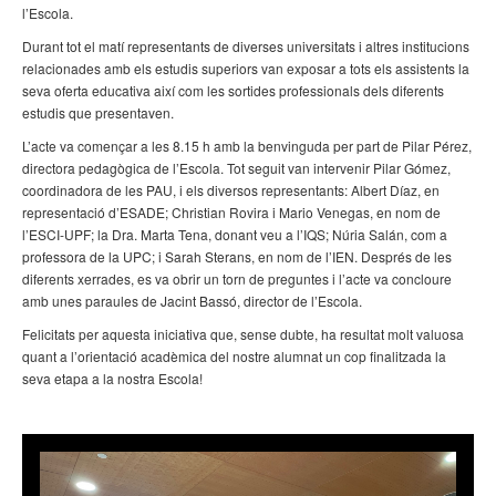
l’Escola.
Durant tot el matí representants de diverses universitats i altres institucions
relacionades amb els estudis superiors van exposar a tots els assistents la
seva oferta educativa així com les sortides professionals dels diferents
estudis que presentaven.
L’acte va començar a les 8.15 h amb la benvinguda per part de Pilar Pérez,
directora pedagògica de l’Escola. Tot seguit van intervenir Pilar Gómez,
coordinadora de les PAU, i els diversos representants: Albert Díaz, en
representació d’ESADE; Christian Rovira i Mario Venegas, en nom de
l’ESCI-UPF; la Dra. Marta Tena, donant veu a l’IQS; Núria Salán, com a
professora de la UPC; i Sarah Sterans, en nom de l’IEN. Després de les
diferents xerrades, es va obrir un torn de preguntes i l’acte va concloure
amb unes paraules de Jacint Bassó, director de l’Escola.
Felicitats per aquesta iniciativa que, sense dubte, ha resultat molt valuosa
quant a l’orientació acadèmica del nostre alumnat un cop finalitzada la
seva etapa a la nostra Escola!