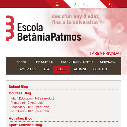
Search...
[ ÀREA PRIVADA ]
PRESENT
THE SCHOOL
EDUCATIONAL OFFER
SERVICES
ACTIVITIES
AFA
BLOGS
ALUMNI
CONTACT
School Blog
Courses Blog
Infant Education (1-6 year-olds)
Primary (6-12 year-olds)
Secondary (12-16 year-olds)
Sixth Form (16-18 year-olds)
Activities Blog
Sport Activities Blog